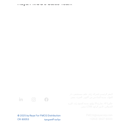
تواصل معنا
المقر الرئيسي لشركة راية، خلف مستشفى دار 
الفؤاد، مدينة السادس من أكتوبر، الجيزة، مصر.
جاليريا 40، شارع 26 يوليو، مدينة الشيخ زايد، البرج 
الشمالي، الدور الرابع، 12568 مصر.
FMCG@rayacorp.com
© 2025 by Raya For FMCG Distribution
+(202) 3827 6000
CR: 60053
سياسة الخصوصية