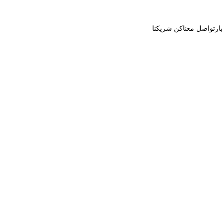
ار
تواصل معنا
كن شريكنا
ي تتعاون مع شركة أ.م.ص باعشن لتوزيع شاي
NEWS
1 دقيقة قراءة
2/25/2025