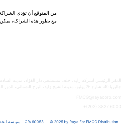
من المتوقع أن تؤدي الشراكة 
مع تطور هذه الشراكة، يمكن 
تواصل معنا
المقر الرئيسي لشركة راية، خلف مستشفى دار الفؤاد، مدينة السادس
جاليريا 40، شارع 26 يوليو، مدينة الشيخ زايد، البرج الشمالي، الدور الرابع، 12568 مصر.
FMCG@rayacorp.com
+(202) 3827 6000
© 2025 by Raya For FMCG Distribution
CR: 60053
سياسة الخ