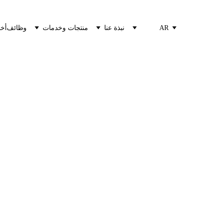
AR
نبذة عنا
منتجات وخدمات
وظائف
أخب
راية اف ام سي ج