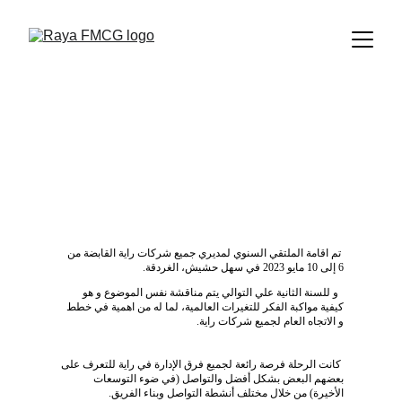
فريق إدارة راية اف ام سي جي
يحضرالملتقي السنوي لشركة راية القابضة
NEWS
1 دقيقة قراءة
5/14/2023
 تم اقامة الملتقي السنوي لمديري جميع شركات راية القابضة من 
6 إلى 10 مايو 2023 في سهل حشيش، الغردقة.
  و للسنة الثانية علي التوالي يتم مناقشة نفس الموضوع و هو 
كيفية مواكبة الفكر للتغيرات العالمية، لما له من اهمية في خطط 
و الاتجاه العام لجميع شركات راية.
 كانت الرحلة فرصة رائعة لجميع فرق الإدارة في راية للتعرف على 
بعضهم البعض بشكل أفضل والتواصل (في ضوء التوسعات 
الأخيرة) من خلال مختلف أنشطة التواصل وبناء الفريق.